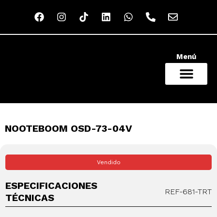
Menú
NUESTRO CATÁLOGO
QUIÉNES SOMOS
RED COMERCIAL
NOOTEBOOM OSD-73-04V
Vendido
ESPECIFICACIONES
REF-681-TRT
TÉCNICAS