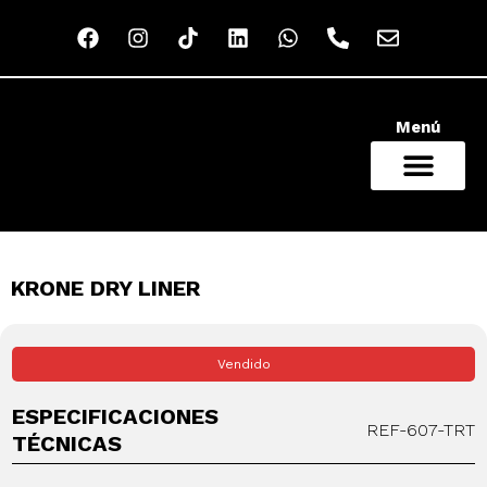
Menú
NUESTRO CATÁLOGO
QUIÉNES SOMOS
RED COMERCIAL
KRONE DRY LINER
Vendido
ESPECIFICACIONES
REF-607-TRT
TÉCNICAS