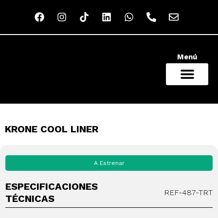
Menú
NUESTRO CATÁLOGO
QUIÉNES SOMOS
RED COMERCIAL
KRONE COOL LINER
A Estrenar
ESPECIFICACIONES
REF-487-TRT
TÉCNICAS