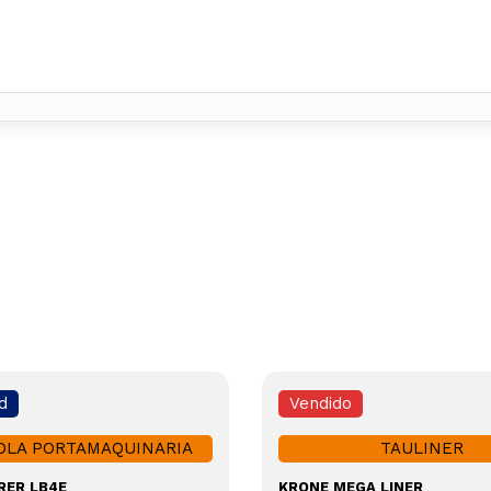
d
Vendido
LA PORTAMAQUINARIA
TAULINER
RER LB4E
KRONE MEGA LINER