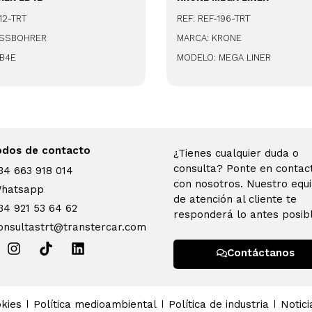
12-TRT
REF: REF-196-TRT
ASSBOHRER
MARCA: KRONE
LB4E
MODELO: MEGA LINER
dos de contacto
¿Tienes cualquier duda o
consulta? Ponte en contac
34 663 918 014
con nosotros. Nuestro equ
hatsapp
de atención al cliente te
34 921 53 64 62
responderá lo antes posibl
onsultastrt@transtercar.com
Contáctanos
kies
Política medioambiental
Política de industria
Notici