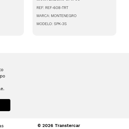
REF: REF-608-TRT
MARCA: MONTENEGRO
MODELO: SPK-3S
to
ipo
e.
© 2026 Transtercar
as