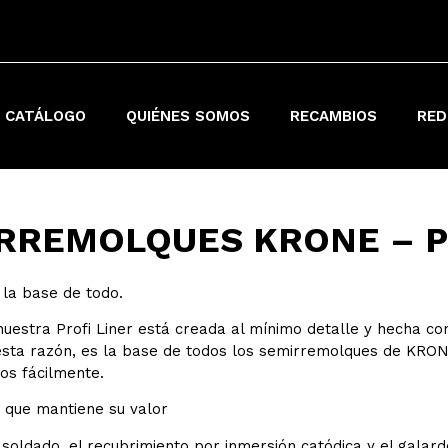
 CATÁLOGO
QUIÉNES SOMOS
RECAMBIOS
RED
RREMOLQUES KRONE – P
 la base de todo.
nuestra Profi Liner está creada al mínimo detalle y hecha 
 esta razón, es la base de todos los semirremolques de KRON
os fácilmente.
 que mantiene su valor
 soldado, el recubrimiento por inmersión catódica y el gala