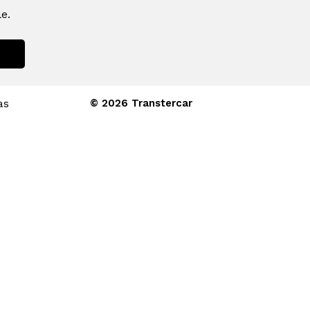
e.
© 2026 Transtercar
as