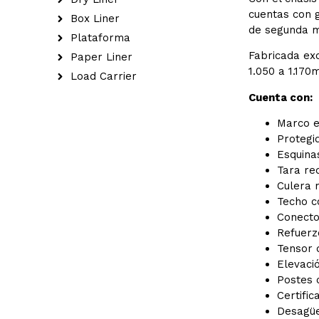
cuentas con g
Box Liner
de segunda 
Plataforma
Fabricada ex
Paper Liner
1.050 a 1.170
Load Carrier
Cuenta con:
Marco e
Protegid
Esquina
Tara re
Culera 
Techo c
Conecto
Refuerz
Tensor 
Elevació
Postes 
Certific
Desagüe