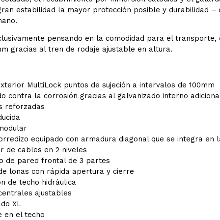
ran estabilidad la mayor protección posible y durabilidad –
mano.
clusivamente pensando en la comodidad para el transporte, 
mm gracias al tren de rodaje ajustable en altura.
xterior MultiLock puntos de sujeción a intervalos de 100mm
o contra la corrosión gracias al galvanizado interno adicional
s reforzadas
ducida
modular
orredizo equipado con armadura diagonal que se integra en l
r de cables en 2 niveles
o de pared frontal de 3 partes
de lonas con rápida apertura y cierre
n de techo hidráulica
centrales ajustables
ado XL
 en el techo