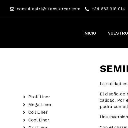
consultastrt@transtercar.com
+34 663 918 014
INICIO
NUESTRO
SEMI
La calidad es
El diseño de 
Profi Liner
calidad. Por
Mega Liner
podrá con ell
Coil Liner
Una inversión
Cool Liner
Con el chasis
Dry Liner