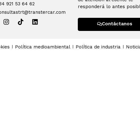
34 921 53 64 62
responderá lo antes posibl
onsultastrt@transtercar.com
Contáctanos
kies
Política medioambiental
Política de industria
Notici